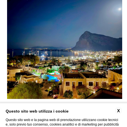
X
Questo sito web utilizza i cookie
Questo sito web e la pagina web di prenotazione utilizzano cookie tecnici
Via Eboli, 33 - 91010 San Vito lo Capo (TP) |
T
+39 0923 621079
|
panoramicsanvito@gmail.com
|
|
P. Iva 01592380818 | CIN: IT081020A1KYJ4V3WN |
e, solo previo tuo consenso, cookies analitici e di marketing per pubblicità