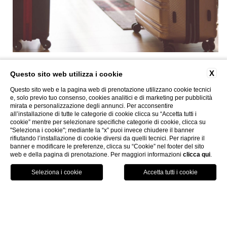
X
Questo sito web utilizza i cookie
Questo sito web e la pagina web di prenotazione utilizzano cookie tecnici
Via Poliseri, Marettimo |
T
+39.0923.23.470
|
info@caladelporto.it
|
|
P. Iva
e, solo previo tuo consenso, cookies analitici e di marketing per pubblicità
02314770815 | CIN: IT081009C2KEX8WGYQ | CIR: 19081009C222625
mirata e personalizzazione degli annunci. Per acconsentire
CONTATTI
DATI SOCIETARI
LAVORA CON NOI
PRIVACY
COOKIE POLICY
all’installazione di tutte le categorie di cookie clicca su “Accetta tutti i
ACCESSIBILITÀ
Website by Blastness
cookie” mentre per selezionare specifiche categorie di cookie, clicca su
"Seleziona i cookie"; mediante la “x” puoi invece chiudere il banner
APPARTAMENTI MARETTIMO
CALA DEL PORTO
rifiutando l’installazione di cookie diversi da quelli tecnici. Per riaprire il
banner e modificare le preferenze, clicca su “Cookie” nel footer del sito
web e della pagina di prenotazione. Per maggiori informazioni
clicca qui
.
LOCATION
PRENOTA
CHIAMA
OFFERTE