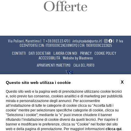
Offerte
Via Poliseri, Marettimo |
T
+39.0923.23.470
|
info@caladelporto.it
|
|
P. Iva
02314770815 | CIN: IT081009C2KEX8WGYQ | CIR: 19081009C222625
CONTATTI
DATI SOCIETARI
LAVORA CON NOI
PRIVACY
COOKIE POLICY
ACCESSIBILITÀ
Website by Blastness
APPARTAMENTI MARETTIMO
CALA DEL PORTO
X
Questo sito web utilizza i cookie
Questo sito web e la pagina web di prenotazione utilizzano cookie tecnici
e, solo previo tuo consenso, cookies analitici e di marketing per pubblicità
mirata e personalizzazione degli annunci. Per acconsentire
all’installazione di tutte le categorie di cookie clicca su “Accetta tutti i
cookie” mentre per selezionare specifiche categorie di cookie, clicca su
"Seleziona i cookie"; mediante la “x” puoi invece chiudere il banner
rifiutando l’installazione di cookie diversi da quelli tecnici. Per riaprire il
banner e modificare le preferenze, clicca su “Cookie” nel footer del sito
web e della pagina di prenotazione. Per maggiori informazioni
clicca qui
.