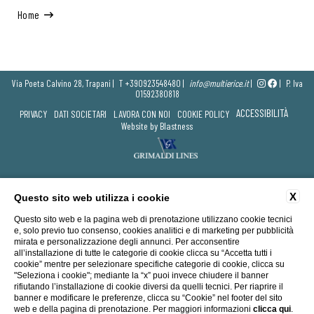
Home
Via Poeta Calvino 28, Trapani |
T
+390923548480
|
info@multierice.it
|
|
P. Iva
01592380818
ACCESSIBILITÀ
PRIVACY
DATI SOCIETARI
LAVORA CON NOI
COOKIE POLICY
Website by Blastness
X
Questo sito web utilizza i cookie
Questo sito web e la pagina web di prenotazione utilizzano cookie tecnici
e, solo previo tuo consenso, cookies analitici e di marketing per pubblicità
mirata e personalizzazione degli annunci. Per acconsentire
all’installazione di tutte le categorie di cookie clicca su “Accetta tutti i
cookie” mentre per selezionare specifiche categorie di cookie, clicca su
"Seleziona i cookie"; mediante la “x” puoi invece chiudere il banner
rifiutando l’installazione di cookie diversi da quelli tecnici. Per riaprire il
banner e modificare le preferenze, clicca su “Cookie” nel footer del sito
web e della pagina di prenotazione. Per maggiori informazioni
clicca qui
.