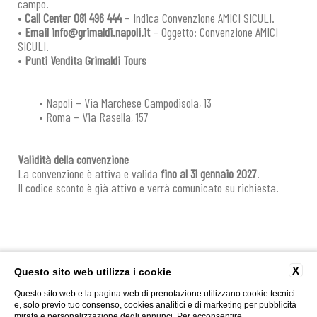
campo.
•
Call Center 081 496 444
– Indica Convenzione AMICI SICULI.
•
Email
info@grimaldi.napoli.it
– Oggetto: Convenzione AMICI
SICULI.
•
Punti Vendita Grimaldi Tours
• Napoli – Via Marchese Campodisola, 13
• Roma – Via Rasella, 157
Validità della convenzione
La convenzione è attiva e valida
fino al 31 gennaio 2027
.
Il codice sconto è già attivo e verrà comunicato su richiesta.
X
Questo sito web utilizza i cookie
Questo sito web e la pagina web di prenotazione utilizzano cookie tecnici
Via San Michele, 16 91100 - Trapani |
T
+39.0923.23.470
|
info@sanmicheletp.it
|
e, solo previo tuo consenso, cookies analitici e di marketing per pubblicità
|
P. Iva 01592380818 | CIN : IT081021A12QANFAA4 | CIR : 19081021A302243
mirata e personalizzazione degli annunci. Per acconsentire