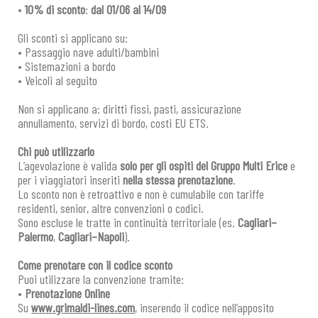
•
10% di sconto
:
dal 01/06 al 14/09
Gli sconti si applicano su:
• Passaggio nave adulti/bambini
• Sistemazioni a bordo
• Veicoli al seguito
Non si applicano a: diritti fissi, pasti, assicurazione
annullamento, servizi di bordo, costi EU ETS.
Chi può utilizzarlo
L’agevolazione è valida
solo per gli ospiti del Gruppo Multi Erice
e
per i viaggiatori inseriti
nella stessa prenotazione
.
Lo sconto non è retroattivo e non è cumulabile con tariffe
residenti, senior, altre convenzioni o codici.
Sono escluse le tratte in continuità territoriale (es.
Cagliari–
Palermo
,
Cagliari–Napoli
).
Come prenotare con il codice sconto
Puoi utilizzare la convenzione tramite:
•
Prenotazione Online
Su
www.grimaldi-lines.com
, inserendo il codice nell’apposito